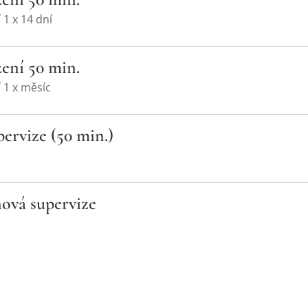
 1 x 14 dní
zení 50 min.
í 1 x měsíc
pervize (50 min.)
ová supervize