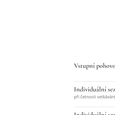
Vstupní pohovo
Individuální se
při četnosti setkáván
Individuální se