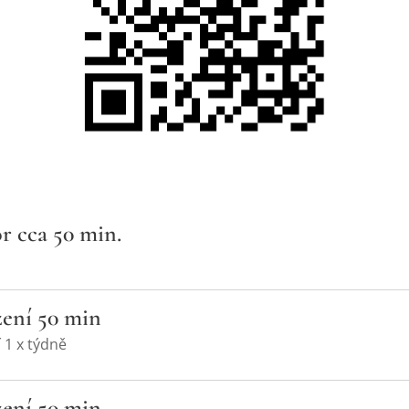
r cca 50 min.
zení 50 min
í 1 x týdně
zení 50 min.