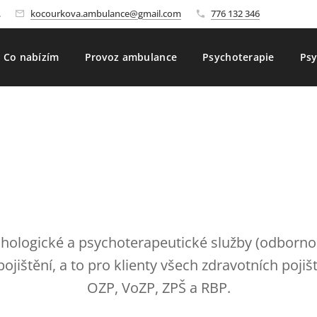
.
kocourkova.ambulance@gmail.com
776 132 346
Co nabízím
Provoz ambulance
Psychoterapie
Psy
chologické a psychoterapeutické služby (odbornos
ojištění, a to pro klienty všech zdravotních poji
OZP, VoZP, ZPŠ a RBP.