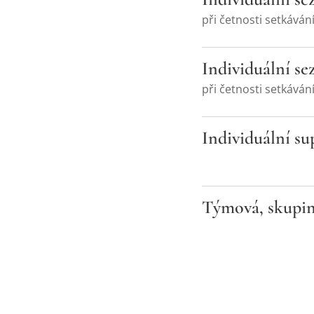
při četnosti setkávání
Individuální se
při četnosti setkáván
Individuální su
Týmová, skupin