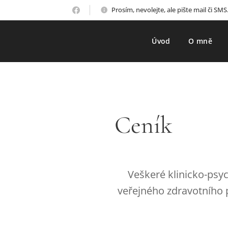
Prosím, nevolejte, ale pište mail či SMS
Úvod
O mně
Ceník
Veškeré klinicko-psy
veřejného zdravotního p